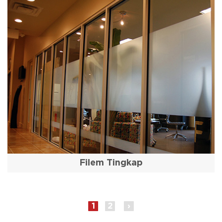
Filem Tingkap
1
2
›